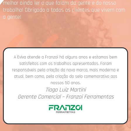
melhor ainda ler o que falam da gente e do nosso
trabalho! Obrigado a todos os clientes que vivem com
a gente!
A Eviva atende a Franzoi há alguns anos e estamos bem
satisfeitos com os trabalhos apresentados. Foram
responsáveis pela criação da nova marca, mais moderna e
atual, bem como, pela criação do selo comemorativo aos
nossos 50 anos.
Luiz Piovesana
Tiago Luiz Martini
Anderson P. Machado
Diretor – Phametal Sistemas de Armazenagem
Proprietário Ioshi
Gerente Comercial – Franzoi Ferramentas