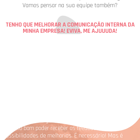
Vamos pensar na sua equipe também?
TENHO QUE MELHORAR A COMUNICAÇÃO INTERNA DA
MINHA EMPRESA! EVIVA, ME AJUUUDA!
OUVIR NOSSOS CLIENTES É MUITO IMPORTANTE.
Isso faz com que possamos melhorar a cada trabalho,
dia-a-dia e a construir uma relação de confiança
saudável entre a gente.
É muito bom poder receber os feedbacks e
possibilidades de melhorias. É necessário! Mas é